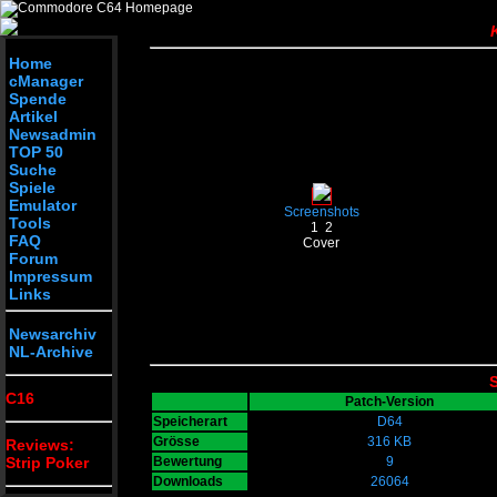
Home
cManager
Spende
Artikel
Newsadmin
TOP 50
Suche
Spiele
Emulator
Screenshots
Tools
1
2
FAQ
Cover
Forum
Impressum
Links
Newsarchiv
NL-Archive
S
C16
Patch-Version
Speicherart
D64
Grösse
316 KB
Reviews:
Strip Poker
Bewertung
9
Downloads
26064