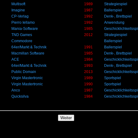
Multisoft
1989
Strategiespiel
Imagine
1987
Ballerspiel
CP-Verlag
1992
Denk-, Brettspiel
Pierro Iellamo
1992
Anwendung
Mania-Software
1985
Geschicklichkeitsspi
TND Games
2012
Strategiespiel
Commodore
Ballerspiel
64er/Markt & Technik
1991
Ballerspiel
Macmillan Software
1985
Denk-, Brettspiel
ACE
1984
Geschicklichkeitsspi
64er/Markt & Technik
1993
Denk-, Brettspiel
Public Domain
2013
Geschicklichkeitsspi
Virgin Mastertronic
1989
Sportspiel
Virgin Mastertronic
1990
Sportspiel
Anco
1987
Geschicklichkeitsspi
Quicksilva
1984
Geschicklichkeitsspi