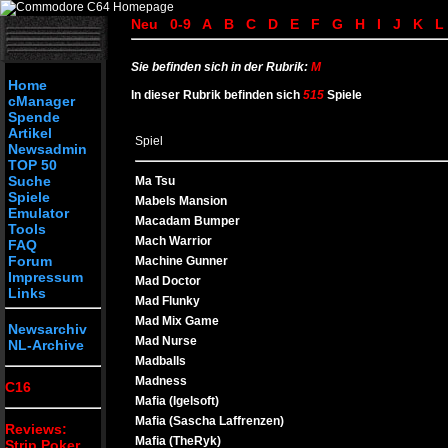
Neu
0-9
A
B
C
D
E
F
G
H
I
J
K
L
Sie befinden sich in der Rubrik:
M
Home
In dieser Rubrik befinden sich
515
Spiele
cManager
Spende
Artikel
Spiel
Newsadmin
TOP 50
Suche
Ma Tsu
Spiele
Mabels Mansion
Emulator
Macadam Bumper
Tools
Mach Warrior
FAQ
Forum
Machine Gunner
Impressum
Mad Doctor
Links
Mad Flunky
Mad Mix Game
Newsarchiv
Mad Nurse
NL-Archive
Madballs
Madness
C16
Mafia (Igelsoft)
Mafia (Sascha Laffrenzen)
Reviews:
Mafia (TheRyk)
Strip Poker