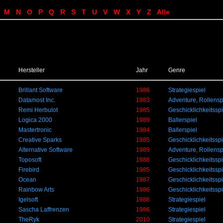
M
N
O
P
Q
R
S
T
U
V
W
X
Y
Z
Alle
Hersteller
Jahr
Genre
Brillant Software
1986
Strategiespiel
Datamost Inc.
1983
Adventure, Rollensp
Remi Herbulot
1985
Geschicklichkeitsspi
Logica 2000
1989
Ballerspiel
Mastertronic
1984
Ballerspiel
Creative Sparks
1985
Geschicklichkeitsspi
Alternative Software
1989
Adventure, Rollensp
Toposoft
1988
Geschicklichkeitsspi
Firebird
1985
Geschicklichkeitsspi
Ocean
1987
Geschicklichkeitsspi
Rainbow Arts
1986
Geschicklichkeitsspi
Igelsoft
1986
Strategiespiel
Sascha Laffrenzen
1986
Strategiespiel
TheRyk
2010
Strategiespiel