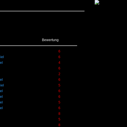
Bewertung
6
iel
6
el
4
6
2
el
6
iel
5
el
6
el
6
el
5
el
6
8
5
8