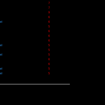
7
7
9
6
el
6
5
6
6
6
el
5
5
el
5
6
6
el
5
el
5