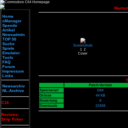
Neptun
Home
cManager
Spende
Artikel
Newsadmin
TOP 50
Suche
Screenshots
Spiele
1
2
Emulator
Cover
Tools
FAQ
Forum
Impressum
Links
S
Patch-Version
Newsarchiv
NL-Archive
Speicherart
D64
Grösse
44 KB
Bewertung
6
C16
Downloads
23458
Reviews:
Strip Poker