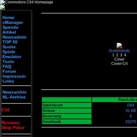
Home
cManager
Spende
Artikel
Newsadmin
TOP 50
Suche
Screenshots
Spiele
1
2
3
4
Emulator
Cover
Tools
Cover-Crt
FAQ
Forum
Impressum
Links
Newsarchiv
NL-Archive
Patch-Ver
Speicherart
D64
C16
Grösse
31 KB
Bewertung
6
Downloads
20275
Reviews:
Strip Poker