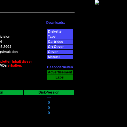
Downloads:
Diskette
ivision
Tape
4
Cartridge
03.2004
Crt Cover
gsimulation
Cover
Manual
letten Inhalt dieser
DVDs
erhalten.
Besonderheiten
Advertisement
Label
on
Disk-Version
---
0
0
0