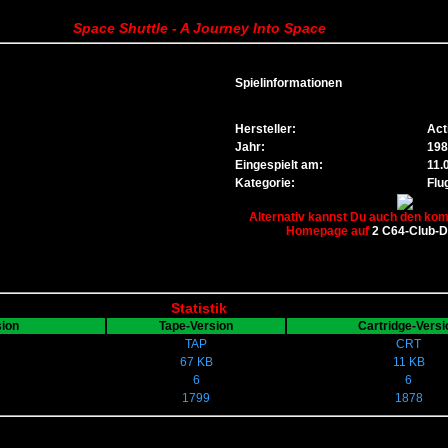
Space Shuttle - A Journey Into Space
Spielinformationen
Hersteller:
Act
Jahr:
198
Eingespielt am:
11.
Kategorie:
Flu
Alternativ kannst Du auch den komp
Homepage auf
2 C64-Club-
Statistik
sion
Tape-Version
Cartridge-Versi
TAP
CRT
67 KB
11 KB
6
6
1799
1878