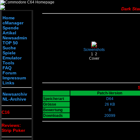
Dark Sta
Home
cManager
Spende
Artikel
Newsadmin
TOP 50
Suche
Screenshots
Spiele
1
2
Emulator
Cover
Tools
FAQ
Forum
Impressum
Links
S
Patch-Version
Newsarchiv
NL-Archive
Speicherart
D64
Grösse
26 KB
Bewertung
6
C16
Downloads
20099
Reviews:
Strip Poker