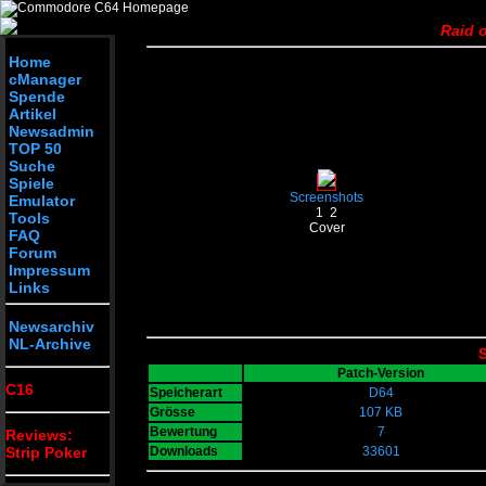
Raid 
Home
cManager
Spende
Artikel
Newsadmin
TOP 50
Suche
Spiele
Screenshots
Emulator
1
2
Tools
Cover
FAQ
Forum
Impressum
Links
Newsarchiv
NL-Archive
S
Patch-Version
C16
Speicherart
D64
Grösse
107 KB
Bewertung
7
Reviews:
Strip Poker
Downloads
33601