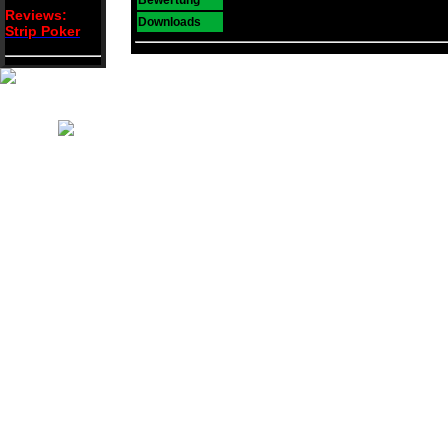
Bewertung
Reviews:
50804
Downloads
Strip Poker