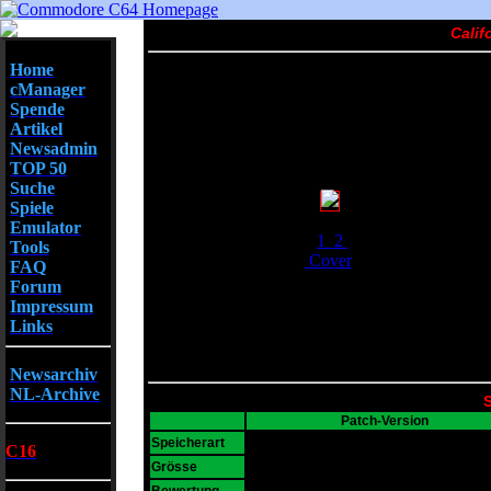
Calif
Home
cManager
Spende
Artikel
Newsadmin
TOP 50
Suche
Spiele
Screenshots
Emulator
1
2
Tools
Cover
FAQ
Forum
Impressum
Links
Newsarchiv
NL-Archive
S
Patch-Version
D64
Speicherart
C16
1055 KB
Grösse
10