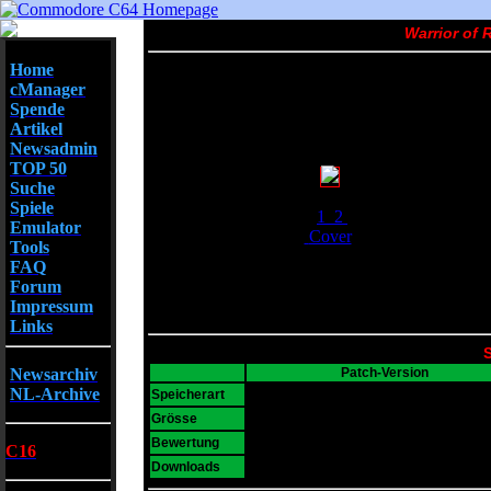
Warrior of 
Home
cManager
Spende
Artikel
Newsadmin
TOP 50
Suche
Screenshots
Spiele
1
2
Emulator
Cover
Tools
FAQ
Forum
Impressum
Links
S
Newsarchiv
Patch-Version
NL-Archive
D64
Speicherart
38 KB
Grösse
5
Bewertung
C16
2843
Downloads