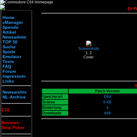
Dr P
Home
cManager
Spende
Artikel
Newsadmin
TOP 50
Suche
Screenshots
Spiele
1
2
Emulator
Cover
Tools
FAQ
Forum
Impressum
Links
S
Patch-Version
Newsarchiv
NL-Archive
Speicherart
D64
Grösse
6 KB
Bewertung
3
C16
Downloads
649
Reviews:
Strip Poker