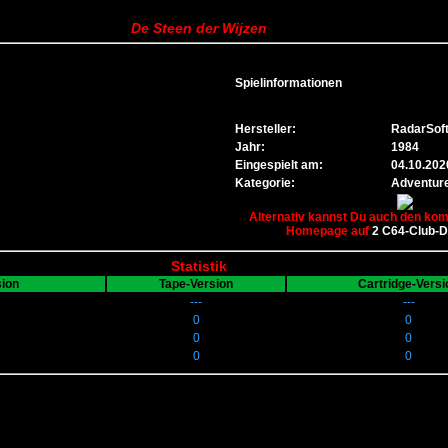
De Steen der Wijzen
Spielinformationen
Hersteller:
RadarSof
Jahr:
1984
Eingespielt am:
04.10.202
Kategorie:
Adventure
Alternativ kannst Du auch den komp
Homepage auf
2 C64-Club-
Statistik
sion
Tape-Version
Cartridge-Versi
---
---
0
0
0
0
0
0