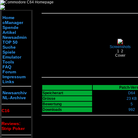
Home
cManager
Spende
Artikel
Newsadmin
TOP 50
Suche
Screenshots
1
2
Spiele
Cover
Emulator
Tools
FAQ
Forum
Impressum
Links
Patch-Ver
Newsarchiv
Speicherart
D64
NL-Archive
Grösse
23 KB
Bewertung
5
Downloads
992
C16
Reviews:
Strip Poker