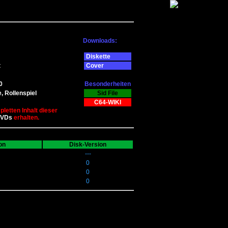
Downloads:
Diskette
t
Cover
0
Besonderheiten
, Rollenspiel
Sid File
C64-WIKI
letten Inhalt dieser
DVDs
erhalten.
on
Disk-Version
---
0
0
0