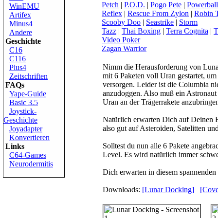
Petch
|
P.O.D.
|
Pogo Pete
|
Powerball
WinEMU
Reflex
|
Rescue From Zylon
|
Robin 
Artifex
Scooby Doo
|
Seastrike
|
Storm
Minus4
Tazz
|
Thai Boxing
|
Terra Cognita
|
T
Andere
Video Poker
Geschichte
Zagan Warrior
C16
C116
Nimm die Herausforderung von
Luna
Plus4
mit 6 Paketen voll Uran gestartet, um
Zeitschriften
versorgen. Leider ist die Columbia ni
FAQs
anzudoggen. Also muß ein Astronaut ra
Yape-Guide
Uran an der Trägerrakete anzubringe
Basic 3.5
Joystick-
Natürlich erwarten Dich auf Deinen 
Geschichte
also gut auf Asteroiden, Satelitten u
Joyadapter
Konvertieren
Solltest du nun alle 6 Pakete angebra
Links
Level. Es wird natürlich immer schwe
C64-Games
Neurodermitis
Dich erwarten in diesem spannenden S
Downloads:
[Lunar Docking]
[Cove