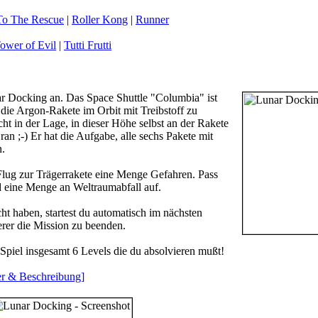
To The Rescue
|
Roller Kong
|
Runner
ower of Evil
|
Tutti Frutti
r Docking
an. Das Space Shuttle "Columbia" ist
 die Argon-Rakete im Orbit mit Treibstoff zu
cht in der Lage, in dieser Höhe selbst an der Rakete
n ;-) Er hat die Aufgabe, alle sechs Pakete mit
n.
Flug zur Trägerrakete eine Menge Gefahren. Pass
nd eine Menge an Weltraumabfall auf.
cht haben, startest du automatisch im nächsten
rer die Mission zu beenden.
piel insgesamt 6 Levels die du absolvieren mußt!
r & Beschreibung]