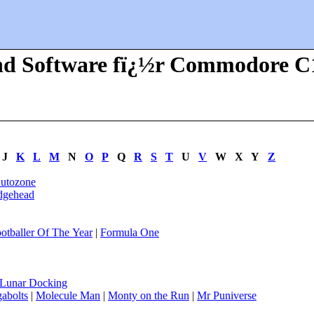
nd Software fï¿½r Commodore C1
J
K
L
M
N
O
P
Q
R
S
T
U
V
W
X Y
Z
utozone
dgehead
otballer Of The Year
|
Formula One
Lunar Docking
abolts
|
Molecule Man
|
Monty on the Run
|
Mr Puniverse