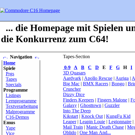
... die Homepage mit Spielen u
die Konkurrenz zum C64!
Tapes-Section
Navigation
Home
0-9
A
B
C
D
E
F
G
H
I
Spiele
3D Quasars
Prgs
Aardvark
|
Apollo Rescue
|
Auriga
|
A
Tapes
Big Mac
|
BMX Racers
|
Bongo
|
Bri
Specials
Cruncher
Programme
Dizzy Dice
Listings
Finders Keepers
|
Fingers Malone
|
Fo
Lernprogramme
Galaxy
|
Ghosttown
|
Guzzler
Textverarbeitung
Into The Deep
Malprogramme
Kikstart
|
Knock Out
|
KungFu Kid
C16-Demos
Leaper
|
Leapin Louie
|
Legionnaire
|
Emus
Mail Train
|
Manic Death Chase
|
Meg
Yape
Oblido
|
One Man And...
Vice